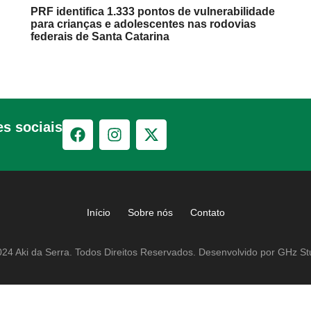
PRF identifica 1.333 pontos de vulnerabilidade
para crianças e adolescentes nas rodovias
federais de Santa Catarina
s sociais
Início
Sobre nós
Contato
24 Aki da Serra. Todos Direitos Reservados. Desenvolvido por GHz St