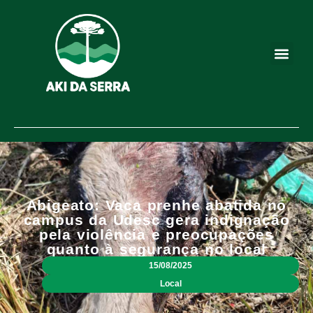
Abigeato: Vaca prenhe abatida no
campus da Udesc gera indignação
pela violência e preocupações
quanto à segurança no local
15/08/2025
Local