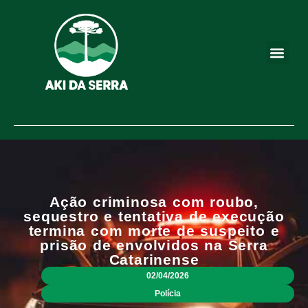
Ação criminosa com roubo,
sequestro e tentativa de execução
termina com morte de suspeito e
prisão de envolvidos na Serra
Catarinense
02/04/2026
Polícia