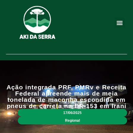
Ação integrada PRF, PMRv e Receita
Federal apreende mais de meia
tonelada de maconha escondida em
pneus de carreta na BR-153 em Irani
17/06/2025
Regional