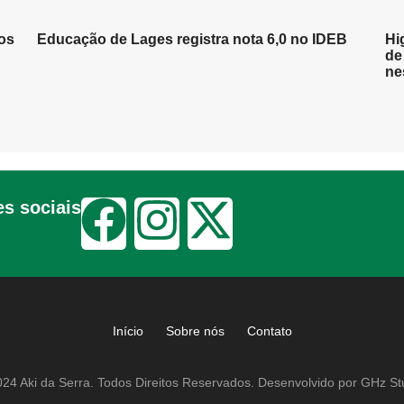
os
Educação de Lages registra nota 6,0 no IDEB
Hi
de
ne
s sociais
Início
Sobre nós
Contato
24 Aki da Serra. Todos Direitos Reservados. Desenvolvido por GHz St