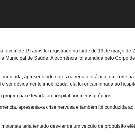
ovem de 19 anos foi registrado na tarde de 19 de março de 202
taria Municipal de Saúde. A ocorrência foi atendida pelo Corp
 orientada, apresentando dores na região torácica, um corte na c
al e ser devidamente imobilizada, ela foi encaminhada ao hosp
o próprio pai e levada ao hospital por meios próprios.
orrência, apresentava crise nervosa e também foi conduzida ao
otorista teria tentado desviar de um veículo de propulsão elétr