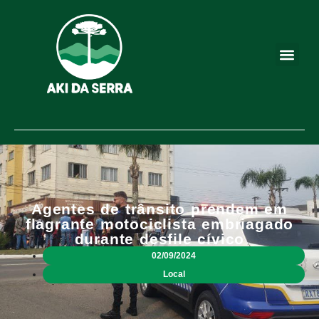
Agentes de trânsito prendem em
flagrante motociclista embriagado
durante desfile cívico
02/09/2024
Local