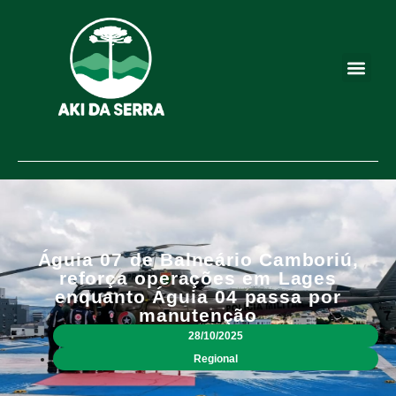
Águia 07 de Balneário Camboriú,
reforça operações em Lages
enquanto Águia 04 passa por
manutenção
28/10/2025
Regional