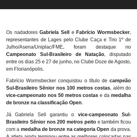
Os nadadores
Gabriela Sell
e
Fabrício Wormsbecker
,
representantes de Lages pelo Clube Caça e Tiro 1º de
Julho/Asena/Uniplac/FME, foram destaque no
Campeonato Sul-Brasileiro de Natação
, disputado
entre os dias 25 e 27 de junho, no Clube Doze de Agosto,
em Florianópolis.
Fabrício Wormsbecker conquistou o título de
campeão
Sul-Brasileiro Sênior nos 100 metros costas
, além do
vice-campeonato nos 50 metros costas
e da
medalha
de bronze na classificação Open
.
Já Gabriela Sell garantiu o
vice-campeonato Sul-
Brasileiro Sênior nos 200 metros peito
e também ficou
com a
medalha de bronze na categoria Open
da prova.
A atleta ainda terminou entre as melhores colocadas nas