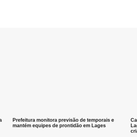
a
Prefeitura monitora previsão de temporais e
Ca
mantém equipes de prontidão em Lages
La
cr