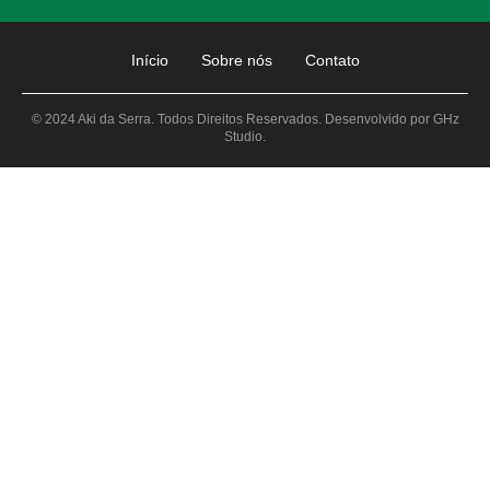
Início
Sobre nós
Contato
© 2024 Aki da Serra. Todos Direitos Reservados. Desenvolvido por GHz
Studio.