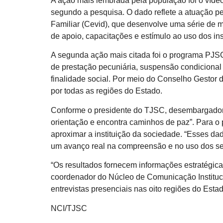
A ação mais lembrada pela população foi o vídeo
segundo a pesquisa. O dado reflete a atuação 
Familiar (Cevid), que desenvolve uma série de 
de apoio, capacitações e estímulo ao uso dos in
A segunda ação mais citada foi o programa PJSC
de prestação pecuniária, suspensão condicional
finalidade social. Por meio do Conselho Gestor 
por todas as regiões do Estado.
Conforme o presidente do TJSC, desembargador F
orientação e encontra caminhos de paz”. Para o 
aproximar a instituição da sociedade. “Esses da
um avanço real na compreensão e no uso dos ser
“Os resultados fornecem informações estratégica
coordenador do Núcleo de Comunicação Institucio
entrevistas presenciais nas oito regiões do Esta
NCI/TJSC