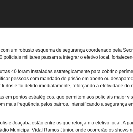
 com um robusto esquema de segurança coordenado pela Secreta
 policiais militares passam a integrar o efetivo local, fortalec
ras 40 foram instaladas estrategicamente para cobrir o perí
tificar pessoas com mandado de prisão em aberto ou desapareci
furtos e foi detido imediatamente, reforçando a efetividade do 
s em pontos estratégicos, que permitem aos policiais maior visi
om mais frequência pelos bairros, intensificando a segurança e
olis e Joaçaba estão entre os que reforçam o efetivo local. A pa
io Municipal Vidal Ramos Júnior, onde ocorrerão os shows naci