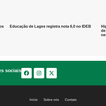
os
Educação de Lages registra nota 6,0 no IDEB
Hi
de
ne
s sociais
Início
Sobre nós
Contato