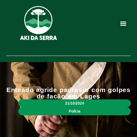
Enteado agride padrasto com golpes
de facão em Lages
21/10/2024
Polícia