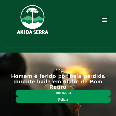
Homem é ferido por bala perdida
durante baile em clube de Bom
Retiro
10/11/2024
Polícia