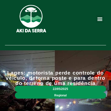
Lages: motorista perde controle do
veículo, detorna poste e para dentro
do terreno de uma residência
22/05/2025
Regional