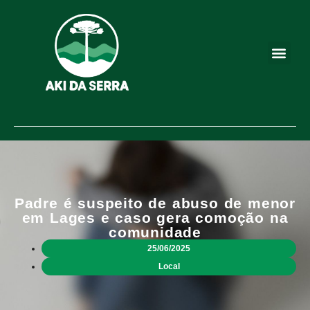
Padre é suspeito de abuso de menor
em Lages e caso gera comoção na
comunidade
25/06/2025
Local