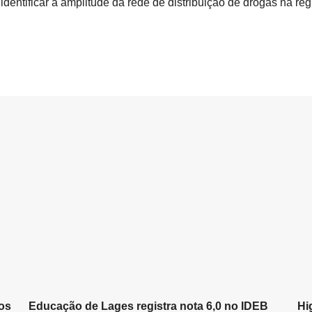
identificar a amplitude da rede de distribuição de drogas na reg
os
Educação de Lages registra nota 6,0 no IDEB
Hi