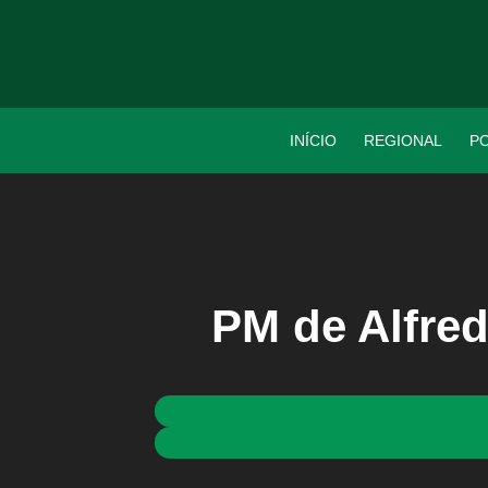
INÍCIO
REGIONAL
PO
PM de Alfre