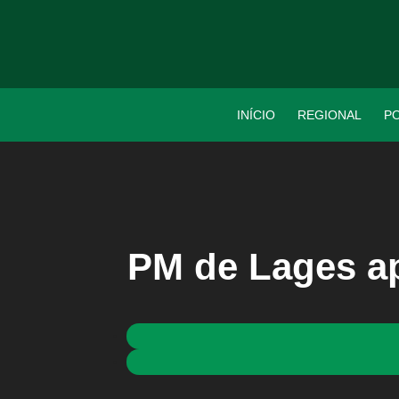
INÍCIO
REGIONAL
PO
PM de Lages a