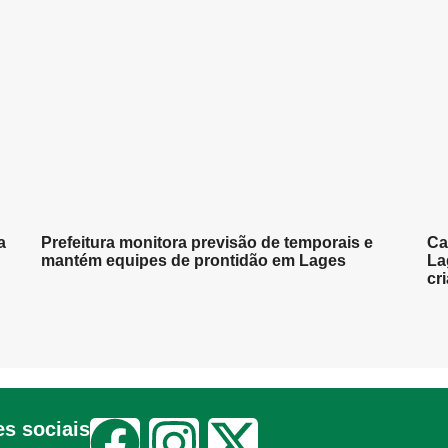
a
Prefeitura monitora previsão de temporais e
Ca
mantém equipes de prontidão em Lages
La
cr
s sociais