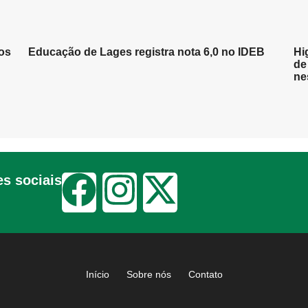
os
Educação de Lages registra nota 6,0 no IDEB
Hi
de
ne
s sociais
Início
Sobre nós
Contato