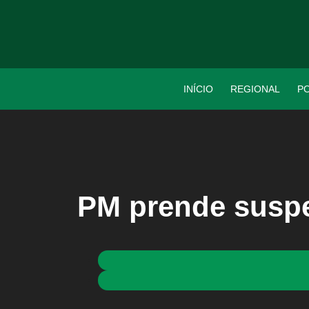
INÍCIO
REGIONAL
PO
PM prende suspe