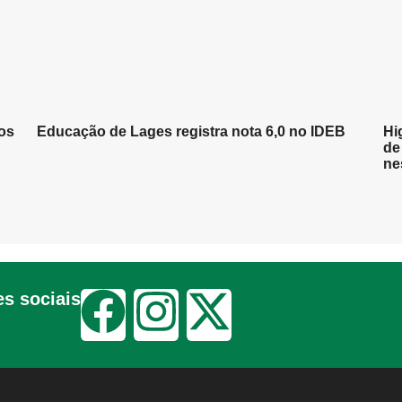
os
Educação de Lages registra nota 6,0 no IDEB
Hi
de
ne
s sociais