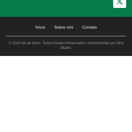
Início
Sobre nós
Contato
© 2024 Aki da Serra. Todos Direitos Reservados. Desenvolvido por GHz
Studio.