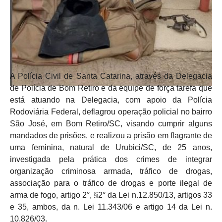
A Polícia Civil de Santa Catarina, através da Delegacia
de Polícia de Bom Retiro e da equipe de força tarefa que
está atuando na Delegacia, com apoio da Polícia
Rodoviária Federal, deflagrou operação policial no bairro
São José, em Bom Retiro/SC, visando cumprir alguns
mandados de prisões, e realizou a prisão em flagrante de
uma feminina, natural de Urubici/SC, de 25 anos,
investigada pela prática dos crimes de integrar
organização criminosa armada, tráfico de drogas,
associação para o tráfico de drogas e porte ilegal de
arma de fogo, artigo 2°, §2° da Lei n.12.850/13, artigos 33
e 35, ambos, da n. Lei 11.343/06 e artigo 14 da Lei n.
10.826/03.