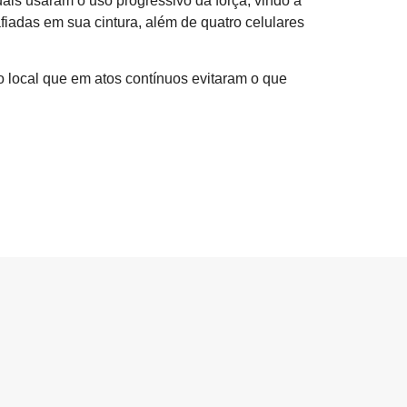
ais usaram o uso progressivo da força, vindo a
fiadas em sua cintura, além de quatro celulares
io local que em atos contínuos evitaram o que