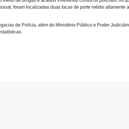
ito de drogas e acabou investindo contra os policiais, os qu
ssoal, foram localizadas duas facas de porte médio altamente a
gacias de Polícia, além do Ministério Público e Poder Judiciár
tatísticas.