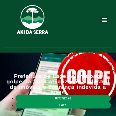
Prefeitura de Lages alerta para
golpe da falsa atualização cadastral
de imóveis e cobrança indevida a
MEIs
07/07/2026
Local