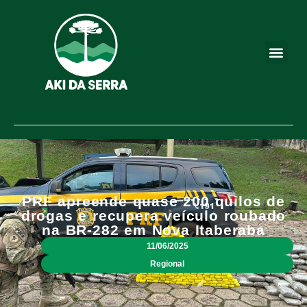
PRF apreende quase 200 quilos de
drogas e recupera veículo roubado
na BR-282 em Nova Itaberaba
11/06/2025
Regional