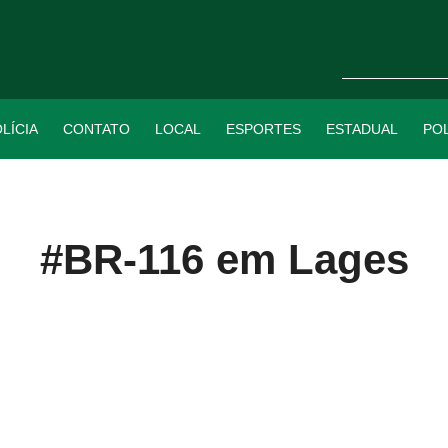
LÍCIA
CONTATO
LOCAL
ESPORTES
ESTADUAL
POL
#BR-116 em Lages