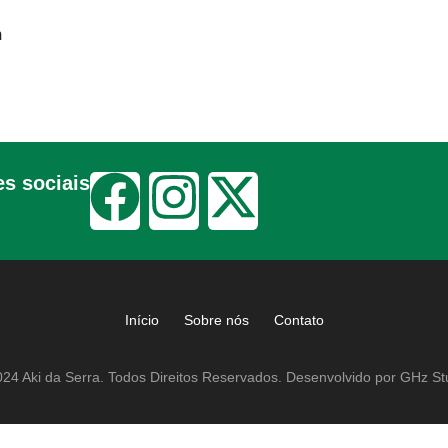
m
s sociais
Início
Sobre nós
Contato
24 Aki da Serra. Todos Direitos Reservados. Desenvolvido por GHz St