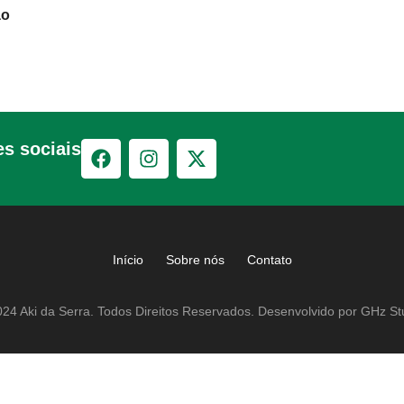
ão
s sociais
Início
Sobre nós
Contato
24 Aki da Serra. Todos Direitos Reservados. Desenvolvido por GHz St