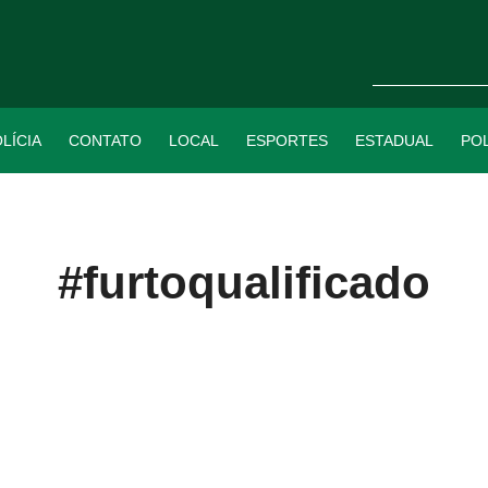
LÍCIA
CONTATO
LOCAL
ESPORTES
ESTADUAL
POL
#furtoqualificado