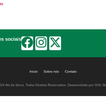
to
s sociais
Início
Sobre nós
Contato
24 Aki da Serra. Todos Direitos Reservados. Desenvolvido por GHz St