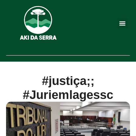
#justiça;;
#Juriemlagessc