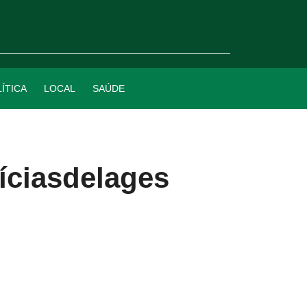
ÍTICA
LOCAL
SAÚDE
íciasdelages