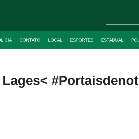
LÍCIA
CONTATO
LOCAL
ESPORTES
ESTADUAL
POL
e Lages< #Portaisdenot