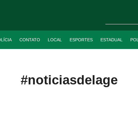
LÍCIA
CONTATO
LOCAL
ESPORTES
ESTADUAL
POL
#noticiasdelage