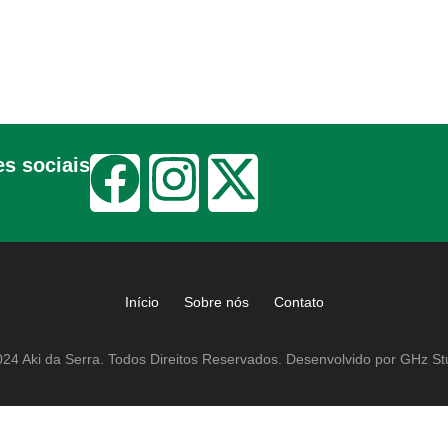
s sociais
Início
Sobre nós
Contato
24 Aki da Serra. Todos Direitos Reservados. Desenvolvido por GHz St