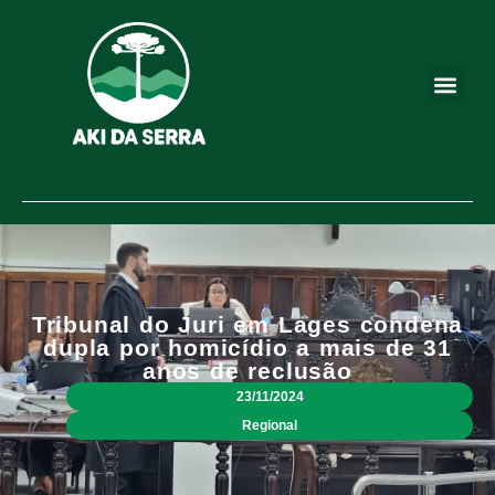
Tribunal do Juri em Lages condena
dupla por homicídio a mais de 31
anos de reclusão
23/11/2024
Regional