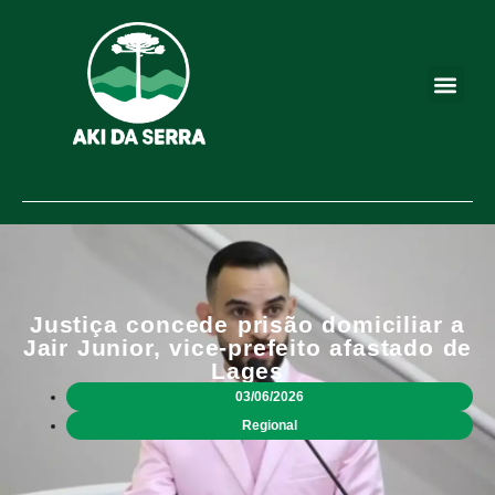
Justiça concede prisão domiciliar a
Jair Junior, vice-prefeito afastado de
Lages
03/06/2026
Regional