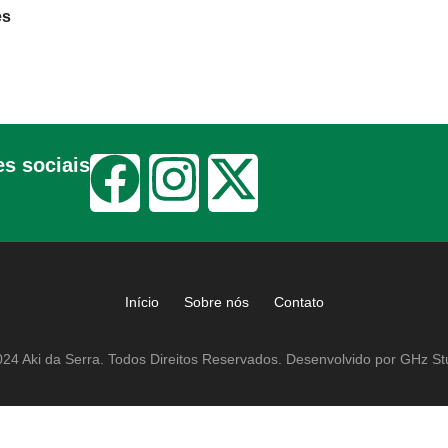
es
s sociais
Início
Sobre nós
Contato
24 Aki da Serra. Todos Direitos Reservados. Desenvolvido por GHz St